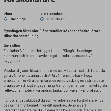
Plats
Sista ansökan
Huddinge
2026-06-05
Pysslingen förskolor Blåbärsstället söker en förskollärare
tillsvidareanställning
Om rollen
Förskolan Blåbärsstället ligger i Länna/Skogås, Huddinge
kommun, och är en tio avdelningsförskola placerade i två
byggnader.
Vi söker dig som tillsammans med oss vill vara med och fortsätta
göra vår förskola ännu bättre! På vår förskola har vi höga
ambitioner för våra barns lärande och utveckling och vårt arbete
präglas av ett högt engagemang. Genom gemensamma kollegiala
reflektioner möter vi varandras tankar och växer i vår profession.
För oss är det viktigt att du som vill arbeta som förskollärare hos
oss känner nyfikenhet inför ditt uppdrag. Genom vårt
utvecklingsarbete får du utmana dina kollegor och låta dig själv